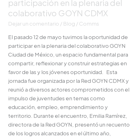
participación en la plenaria del
del
colaborativo GOYN CDMX
colaborativo
GOYN
Dejar un comentario
/
Blog
/
Comms
CDMX
El pasado 12 de mayo tuvimos la oportunidad de
participar en la plenaria del colaborativo GOYN
Ciudad de México, un espacio fundamental para
compartir, reflexionar y construir estrategias en
favor de las y los jóvenes oportunidad. Esta
jornada fue organizada por la Red GOYN CDMX y
reunió a diversos actores comprometidos con el
impulso de juventudes en temas como
educación, empleo, emprendimiento y
territorio. Durante el encuentro, Emilia Ramírez,
directora de la Red GOYN, presentó un recuento
de los logros alcanzados en el último año,