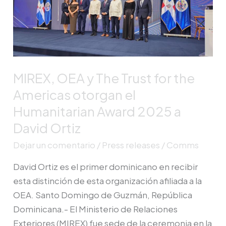
The
Trust
for
the
Americas
MIREX, OEA y The Trust for the
otorgan
Americas otorgan el
el
Humanitarian Award 2025 a
Humanitarian
David Ortiz
Award
2025
Dejar un comentario
/
Press releases
/
Comms
a
David Ortiz es el primer dominicano en recibir
David
esta distinción de esta organización afiliada a la
Ortiz
OEA. Santo Domingo de Guzmán, República
Dominicana.- El Ministerio de Relaciones
Exteriores (MIREX) fue sede de la ceremonia en la