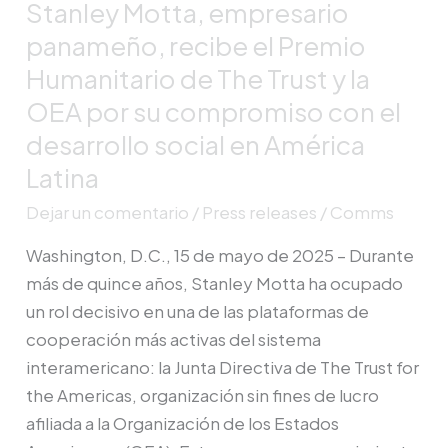
Trust
Stanley Motta, empresario
y
panameño, recibe el Premio
la
Humanitario de The Trust y la
OEA
OEA por su compromiso con el
por
desarrollo social en América
su
compromiso
Latina
con
Dejar un comentario
/
Press releases
/
Comms
el
desarrollo
Washington, D.C., 15 de mayo de 2025 – Durante
social
más de quince años, Stanley Motta ha ocupado
en
un rol decisivo en una de las plataformas de
América
cooperación más activas del sistema
Latina
interamericano: la Junta Directiva de The Trust for
the Americas, organización sin fines de lucro
afiliada a la Organización de los Estados