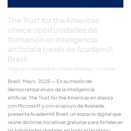
en
inteligencia
The Trust for the Americas
artificial
ofrece oportunidades de
a
formación en inteligencia
través
artificial a través de AcademIA
de
Brasil
AcademIA
Brasil
Dejar un comentario
/
Press releases
/
Comms
Brasil. Mayo, 2025 — En su misión de
democratizar el uso de la inteligencia
artificial, The Trust for the Americas en alianza
con Microsoft y con el apoyo de Avanade,
presenta AcademIA Brasil, un espacio digital que
reúne distintas iniciativas gratuitas para fortalecer
las habilidades digitales en todo el territorio