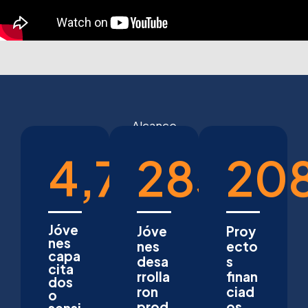
Alcance
4,732
285
20
Jóve
Jóve
Proy
nes
nes
ecto
capa
desa
s
cita
rrolla
finan
dos
ron
ciad
o
prod
os
sensi