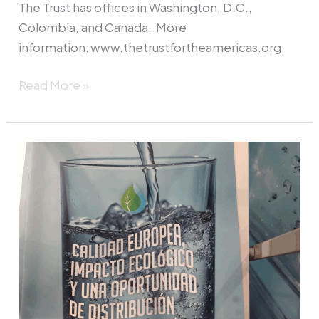
The Trust has offices in Washington, D.C.,
Colombia, and Canada. More
information: www.thetrustfortheamericas.org
Read More »
AquaTech:
innovación
y
compromiso
con
el
agua
en
México