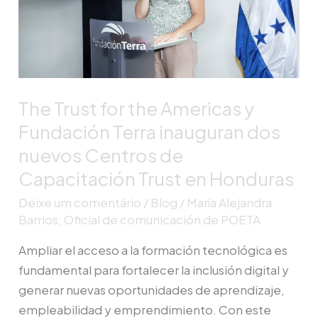
Americas
y
Fundación
Terra
inauguran
The Trust for the Americas y
dos
nuevos
Fundación Terra inauguran dos
Centros
nuevos Centros de
de
Capacitación Trust en Honduras
Capacitación
Deixe um comentário
/
Blog
/
María Alejandra
Trust
Barrios, Oficial de comunicación de POETA
en
Honduras
Ampliar el acceso a la formación tecnológica es
fundamental para fortalecer la inclusión digital y
generar nuevas oportunidades de aprendizaje,
empleabilidad y emprendimiento. Con este