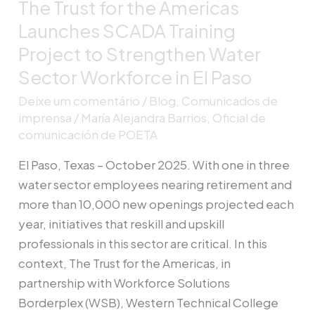
The Trust for the Americas
to
Strengthen
Launches SCADA Training
Water
Project to Strengthen Water
Sector
Sector Workforce in El Paso
Workforce
Deixe um comentário
/
Blog
,
Comunicados de
in
imprensa
/
María Alejandra Barrios, Oficial de
El
comunicación de POETA
Paso
El Paso, Texas – October 2025. With one in three
water sector employees nearing retirement and
more than 10,000 new openings projected each
year, initiatives that reskill and upskill
professionals in this sector are critical. In this
context, The Trust for the Americas, in
partnership with Workforce Solutions
Borderplex (WSB), Western Technical College