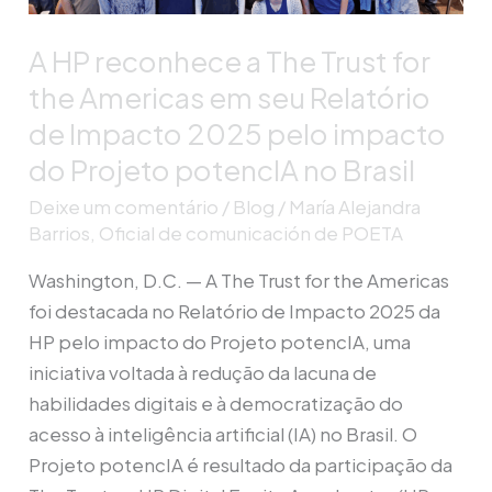
Trust
A HP reconhece a The Trust for
for
the
the Americas em seu Relatório
Americas
de Impacto 2025 pelo impacto
em
do Projeto potencIA no Brasil
seu
Deixe um comentário
/
Blog
/
María Alejandra
Relatório
Barrios, Oficial de comunicación de POETA
de
Impacto
Washington, D.C. — A The Trust for the Americas
2025
foi destacada no Relatório de Impacto 2025 da
pelo
HP pelo impacto do Projeto potencIA, uma
impacto
iniciativa voltada à redução da lacuna de
do
habilidades digitais e à democratização do
Projeto
acesso à inteligência artificial (IA) no Brasil. O
potencIA
Projeto potencIA é resultado da participação da
no