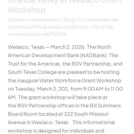
Rio
Workshop
Grande
Deixe um comentário
/
Blog
,
Comunicados de
Valley
imprensa
/
María Alejandra Barrios, Oficial de
at
comunicación de POETA
Weslaco
Welasco, Texas — March 2, 2026. The North
Grant
American Development Bank (NADBank), The
Workshop
Trust for the Americas, the RGV Partnership, and
South Texas College are pleased to be hosting
the inaugural Water Workforce Grant Workshop
on Tuesday, March 3, 202, from 9:00 AM to 11:00
AM. The grant workshop will take place at
the RGV Partnership offices in the Bill Summers
Board Room located at 322 South Missouri
Avenue in Weslaco, Texas. This informational
workshop is designed for individuals and