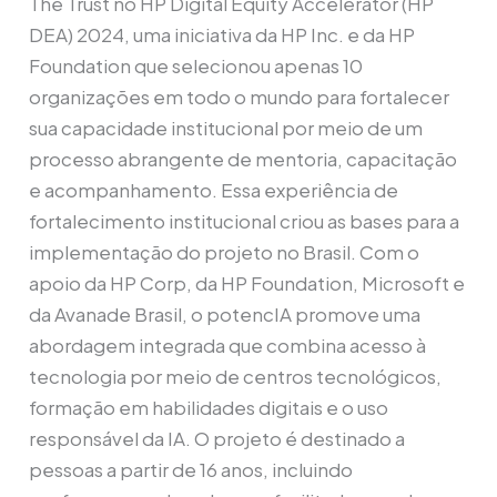
The Trust no HP Digital Equity Accelerator (HP
Brasil
DEA) 2024, uma iniciativa da HP Inc. e da HP
Foundation que selecionou apenas 10
organizações em todo o mundo para fortalecer
sua capacidade institucional por meio de um
processo abrangente de mentoria, capacitação
e acompanhamento. Essa experiência de
fortalecimento institucional criou as bases para a
implementação do projeto no Brasil. Com o
apoio da HP Corp, da HP Foundation, Microsoft e
da Avanade Brasil, o potencIA promove uma
abordagem integrada que combina acesso à
tecnologia por meio de centros tecnológicos,
formação em habilidades digitais e o uso
responsável da IA. O projeto é destinado a
pessoas a partir de 16 anos, incluindo