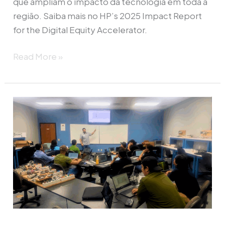
que ampliam o impacto da tecnologia em toda a
região. Saiba mais no HP’s 2025 Impact Report
for the Digital Equity Accelerator.
Read More »
The
Trust
for
the
Americas
Launches
SCADA
Training
Project