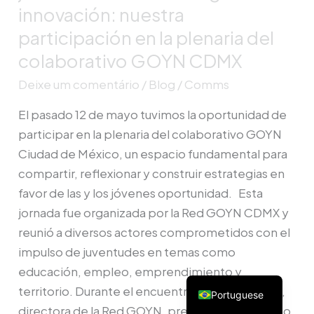
innovación: nuestra
plenaria
participación en la plenaria del
del
colaborativo GOYN CDMX
colaborativo
GOYN
Deixe um comentário
/
Blog
/
Comms
CDMX
El pasado 12 de mayo tuvimos la oportunidad de
participar en la plenaria del colaborativo GOYN
Ciudad de México, un espacio fundamental para
compartir, reflexionar y construir estrategias en
favor de las y los jóvenes oportunidad. Esta
jornada fue organizada por la Red GOYN CDMX y
reunió a diversos actores comprometidos con el
impulso de juventudes en temas como
educación, empleo, emprendimiento y
territorio. Durante el encuentro, Emilia Ramírez,
Portuguese
directora de la Red GOYN, presentó un recuento