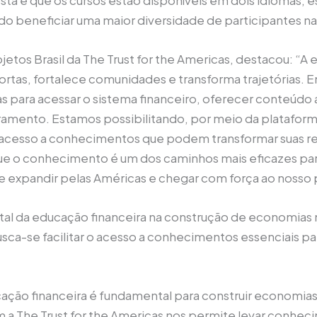
indo beneficiar uma maior diversidade de participantes na
etos Brasil da The Trust for the Americas, destacou: “A
rtas, fortalece comunidades e transforma trajetórias. 
s para acessar o sistema financeiro, oferecer conteúdo ac
amento. Estamos possibilitando, por meio da plataforma
acesso a conhecimentos que podem transformar suas rea
que o conhecimento é um dos caminhos mais eficazes par
a se expandir pelas Américas e chegar com força ao nosso 
tal da educação financeira na construção de economias ma
usca-se facilitar o acesso a conhecimentos essenciais p
ação financeira é fundamental para construir economias m
m a The Trust for the Americas nos permite levar conhe