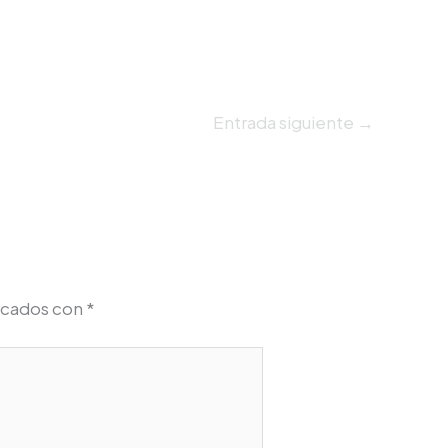
Entrada siguiente
→
rcados con
*