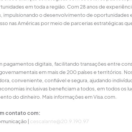
rtunidades em toda a região. Com 28 anos de experiência
es, impulsionando o desenvolvimento de oportunidade
so nas Américas por meio de parcerias estratégicas qu
 em pagamentos digitais, facilitando transações entre c
s governamentais em mais de 200 países e territórios. N
ra, conveniente, confiável e segura, ajudando indivídu
conomias inclusivas beneficiam a todos, em todos os l
mento do dinheiro. Mais informações em Visa.com.
 em contato com:
Comunicação |
cescalante@20.9.190.97