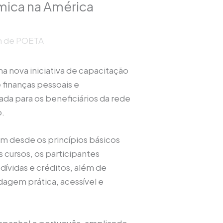
mica na América
ón de POETA
ma nova iniciativa de capacitação
 finanças pessoais e
da para os beneficiários da rede
o.
em desde os princípios básicos
 cursos, os participantes
ívidas e créditos, além de
agem prática, acessível e
espanhol e português, ampliando