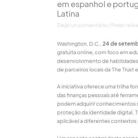
em espanhol e portug
Latina
Dejar un comentario
/
Press rele
Washington, D.C.,
24 de setemb
gratuita online, com foco em edu
desenvolvimento de habilidades 
de parceiros locais da The Trust
A iniciativa oferece uma trilha 
das finanças pessoais até ferram
podem adquirir conhecimentos s
proteção da identidade digital.
aplicável a diferentes contextos 
Um aspecto central desta propos