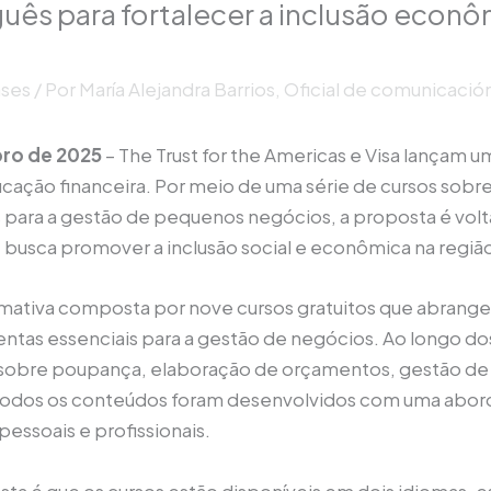
uês para fortalecer a inclusão econô
ases
/ Por
María Alejandra Barrios, Oficial de comunicaci
ro de 2025
– The Trust for the Americas e Visa lançam u
cação financeira. Por meio de uma série de cursos sobre
para a gestão de pequenos negócios, a proposta é volta
 e busca promover a inclusão social e econômica na regiã
formativa composta por nove cursos gratuitos que abrang
entas essenciais para a gestão de negócios. Ao longo dos
obre poupança, elaboração de orçamentos, gestão de d
 Todos os conteúdos foram desenvolvidos com uma abord
pessoais e profissionais.
ta é que os cursos estão disponíveis em dois idiomas, 