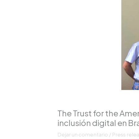
The Trust for the Amer
inclusión digital en Bra
Dejar un comentario
/
Press rele