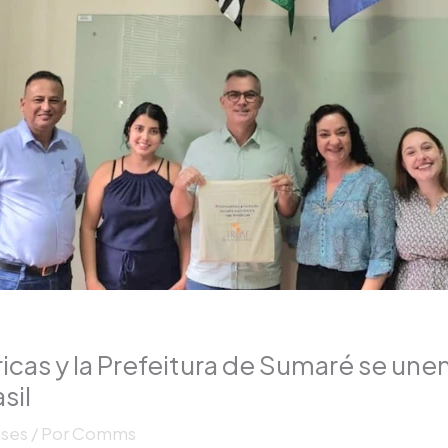
icas y la Prefeitura de Sumaré se unen
sil
ases
/ Por
Comms