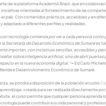
rte de la plataforma AcademIA Brasil, que en colaborac
iniciativas orientadas al fortalecimiento de las competenc
 el país. Con contenidos prácticos, accesibles y en dife
 y adaptado a diferentes perfiles y realidades.
con tecnología comienza por ver a cada persona como 
n la Secretaría de Desarrollo Económico de Sumaré es ta
te importan, con iniciativas sencillas, accesibles y pens
nseñar sobre inteligencia artificial, sino de abrir puert
espacio en la nueva economía digital.”
–
Ed Carlo Micheli
e Renda e Desenvolvimento Econômico de Sumaré.
nza, se pondrá a disposición de la población el curso
Za
aprendizaje, creada para ser realizada directamente p
tuita, el curso permite que cualquier persona aprenda l
ecnología puede contribuir a su vida personal y profesion